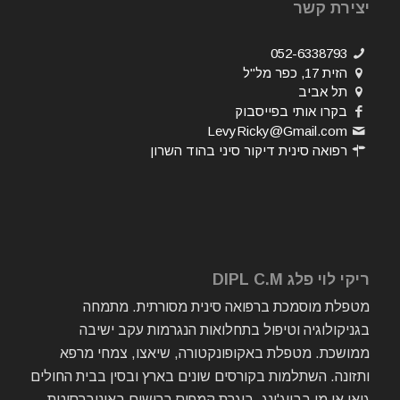
יצירת קשר
052-6338793
הזית 17, כפר מל"ל
תל אביב
בקרו אותי בפייסבוק
LevyRicky@Gmail.com
רפואה סינית דיקור סיני בהוד השרון
ריקי לוי פלג DIPL C.M
מטפלת מוסמכת ברפואה סינית מסורתית. מתמחה
בגניקולוגיה וטיפול בתחלואות הנגרמות עקב ישיבה
ממושכת. מטפלת באקופונקטורה, שיאצו, צמחי מרפא
ותזונה. השתלמות בקורסים שונים בארץ ובסין בבית החולים
גואן אן מן בבייג'ינג. בוגרת קמפוס ברושים באוניברסיטת