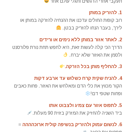
תעקבי אחרי הדגשים ותגלי עולם אחר
1. להזריק במותן
רוב קופות החולים עדכנו את ההנחיה להזרקה במותן או
לירך, בעבר הנחו להזריק בבטן.
2. לאתר אזור במותן ללא נימים או ורידים
הדרך הכי קלה לעשות זאת, היא לחפש תחת נורת פלורסנט
ולסמן את האזור שלא יברח.
3. להחליף מותן בכל הזרקה.
4. להניח שקית קרח כשלוש עד ארבע דקות
הקור מכווץ את כלי הדם ומאלחש את האזור. פחות כאבים
ופחות שטפי דם!
5. לתפוס אזור עם צמיג ולצבוט אותו
ביד השניה להחזיק את המזרק בזוית 90 מעלות.
6. לנשום עמוק ולהזריק בנשיפה קולית ארוכהההה
=