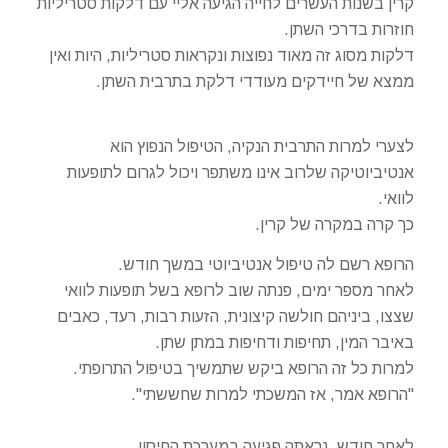
קרין בשנות העשרים לחייה הגיעה אליי עם דלקות סטריליות
חוזרות בדרכי השתן.
דלקות מסוג זה מאוד נפוצות ונקראות סטריליות, היות ואין
ממצא של חיידקים מעודדי דלקת בתרבית השתן.
לצערי למרות התרבית הנקיה, הטיפול הנפוץ הוא
אנטיביוטיקה שלרוב אינו משתפר ויכול לגרום לתופעות
לוואי.
כך קרה במקרה של קרין.
הרופא רשם לה טיפול אנטיביוטי במשך חודש.
לאחר מספר ימים, פנתה שוב לרופא בשל תופעות לוואי
שצצו, ביניהם חולשה קיצונית, הזעות רבות, רעד, כאבים
באיבר המין, תחיפות ודחיפות במתן שתן.
למרות כל זה הרופא ביקש שתמשיך בטיפול התרופתי.
"הרופא אמר, אז המשכתי למרות שחששתי".
לאחר חודש, נראתה פגיעה במערכת החיסון.