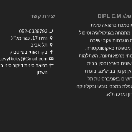
DIPL C.
יצירת קשר
סמכת ברפואה סינית
052-6338793
מתמחה בגניקולוגיה וטיפול
הזית 17, כפר מל"ל
 הנגרמות עקב ישיבה
תל אביב
מטפלת באקופונקטורה,
בקרו אותי בפייסבוק
חי מרפא ותזונה. השתלמות
LevyRicky@Gmail.com
ונים בארץ ובסין בבית
רפואה סינית דיקור סיני ב
ן אן מן בבייג'ינג. בוגרת
השרון
ושים באוניברסיטת תל
פלת במכבי טבעי ובקליניקה
ן ומרכז ת"א.