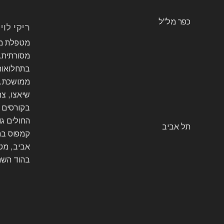
כפר מל"ל
ריקי לוי פלג M
מטפלת מו
מסורתית. 
בתחלואות
ממושכת. 
שיאצו, צמ
בקורסים ש
החולים גוא
תל אביב
קמפוס בר
אביב, מט
בהוד השרו